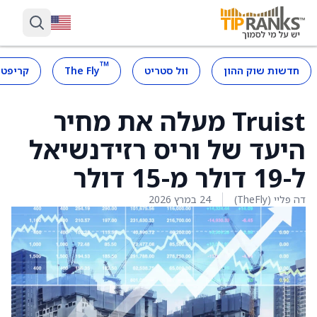
™
חדשות שוק ההון
וול סטריט
The Fly
קריפטו
Truist מעלה את מחיר
היעד של וריס רזידנשיאל
ל-19 דולר מ-15 דולר
דה פליי (TheFly)
24 במרץ 2026