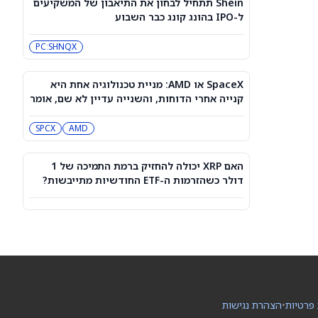
Shein תתחיל לבחון את התיאבון של המשקיעים
מטריקס אי.טי.: מגדל חדלה להיות בעלת
ל-IPO בהונג קונג כבר השבוע
עניין בחברה
IL:MTRX
PC:SHNQX
מניית דאטאדוג (DDOG) יורדת למרות
העלאות במחירי היעד מצד אנליסטים
SpaceX או AMD: מניית טכנולוגיה אחת היא
בכירים בוול סטריט
DT
DDOG
קנייה אחרי הדוחות, והשנייה עדיין לא שם, אומר
KeyBanc
SPCX
AMD
ספייס אקס בדיוק שחררה 911 מיליון
מניות — למה זה חשוב למשקיעים
SPCX
האם XRP יכולה להחזיק ברמת התמיכה של 1
דולר כשהזרמות ה-ETF החודשיות מתייבשות?
S&P 500 עולה אחרי שאיראן ועומאן
הגיעו להסכם ‘עקרוני’ על הורמוז
QQQ
DIA
מייסד ByteDance מורה להימנע מזיקוק
בינה מלאכותית ודוחף את העובדים
לבנות מודלים מקוריים
PC:ANTPQ
PC:BYTDC
 פרטיות
•
הצהרת נגישות