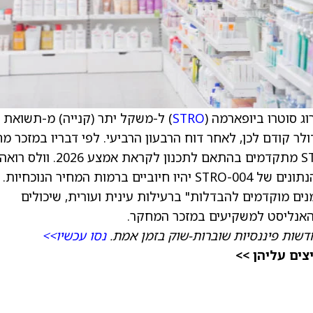
ג סוטרו ביופארמה (
STRO
) ל-משקל יתר (קנייה) מ-תשואת 
 27 דולר, לעומת 8 דולר קודם לכן, לאחר דוח הרבעון הרביעי. לפי דבריו במזכר 
למשקיעים, העדכון היה חיובי, כשנתוני STRO-004 מתקדמים בהתאם לתכנון לקראת אמצע 2026. וולס רוא
פוטנציאל לעלייה במניית סוטרו ביופארמה אם הנתונים של STRO-004 יהיו חיוביים ברמות המחיר הנוכחיות.
יני של STRO-004 הראה "סימנים מוקדמים להבדלות" ברעילות עינית ועורית, שיכולים
 האנליסט למשקיעים במזכר המחקר.
דשות פיננסיות שוברות-שוק בזמן אמת.
נסו עכשיו>>
ים עליהן >>