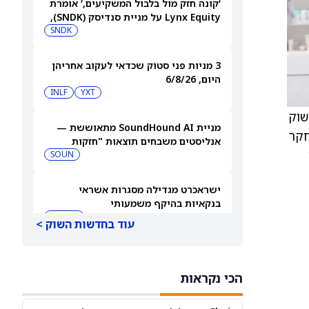
‘קונה חזק מול בלבול המשקיעים,’ אומרת
Lynx Equity על מניית סנדיסק (SNDK),
ומעלה את מחיר היעד
SNDK
3 מניות פני סטוק שכדאי לעקוב אחריהן
היום, 6/8/26
INLF
YXT
שוק
מניית SoundHound AI מתאוששת —
מחקר
אנליסטים משבחים תוצאות "חזקות
ה
מאוד"
SOUN
ישראכרט מגדילה מסגרות אשראי
בנקאיות בהיקף משמעותי
IL:ISCD
עוד בחדשות השוק >
בננות, לחם, עצמות… וולמארט סוגרת
עסקת הזדקנות בריאה עם Niagen
הכי נקראות
NAGE
WMT
Bioscience