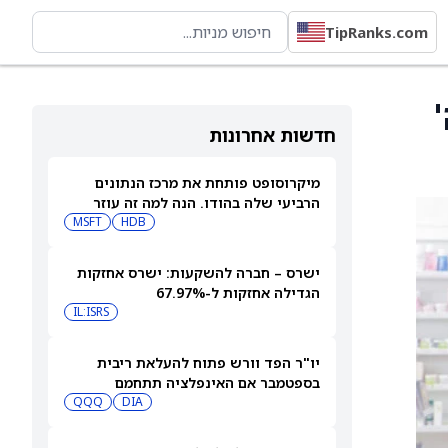
TipRanks.com
חדשות אחרונות
מיקרוסופט פותחת את מרכז הנתונים
הרביעי שלה בהודו. הנה למה זה עוזר
למניית מיקרוסופט.
HDB
MSFT
ישרס – חברה להשקעות: ישרס אחזקות
הגדילה אחזקות ל-67.97%
IL:ISRS
יו"ר הפד וורש פתוח להעלאת ריבית
בספטמבר אם האינפלציה תתחמם
QQQ
DIA