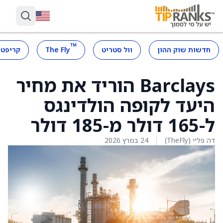
™
חדשות שוק ההון
וול סטריט
The Fly
קריפטו
Barclays הוריד את מחיר
היעד לקופה הולדינגס
ל-165 דולר מ-185 דולר
דה פליי (TheFly)
24 במרץ 2026