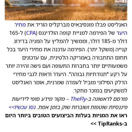
האנליסט פבלו מונסיבאיס מברקליס הוריד את
מחיר
היעד
של הפירמה למניית קופה הולדינגס (
CPA
) ל-165
דולר מ-185 דולר, וממשיך להמליץ על המניה בדירוג
קנייה (משקל יתר). הפירמה עדכנה את מחירי היעד בכל
תחום התחבורה באמריקה הלטינית, עם עדכונים
משמעותיים יותר בחברות התעופה ועם גישה זהירה יותר
על רקע "תנודתיות גבוהה". היעדר ודאות לגבי מחירי
הדלק הסילוני מוביל לעמדה שמרנית, אומר האנליסט
למשקיעים במזכר מחקר.
פורסם לראשונה ב-
TheFly
– מקור מידע סופי לידיעות
פיננסיות שוטפות ושוברות שוק בזמן אמת.
נסו עכשיו>>
ראו את המניות בעלות הביצועים הטובים ביותר היום
ב-TipRanks >>