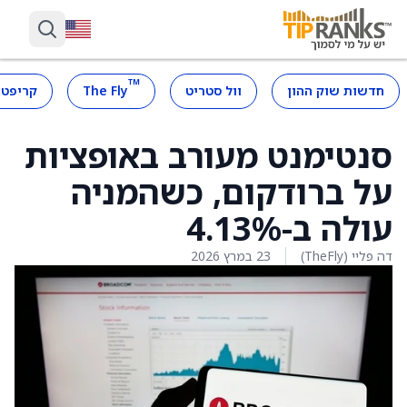
™
חדשות שוק ההון
וול סטריט
The Fly
קריפטו
סנטימנט מעורב באופציות
על ברודקום, כשהמניה
עולה ב-4.13%
דה פליי (TheFly)
23 במרץ 2026