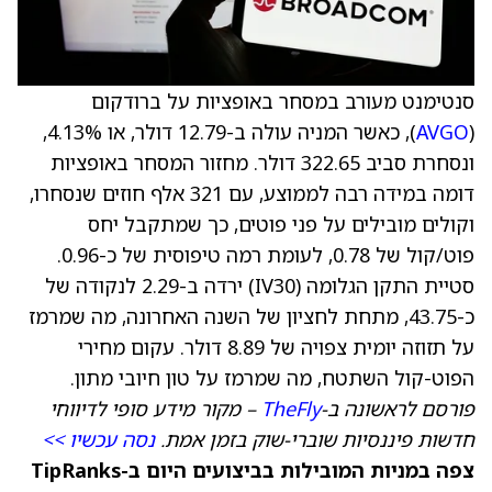
סנטימנט מעורב במסחר באופציות על ברודקום
(
AVGO
), כאשר המניה עולה ב-12.79 דולר, או 4.13%,
ונסחרת סביב 322.65 דולר. מחזור המסחר באופציות
דומה במידה רבה לממוצע, עם 321 אלף חוזים שנסחרו,
וקולים מובילים על פני פוטים, כך שמתקבל יחס
פוט/קול של 0.78, לעומת רמה טיפוסית של כ-0.96.
סטיית התקן הגלומה (IV30) ירדה ב-2.29 לנקודה של
כ-43.75, מתחת לחציון של השנה האחרונה, מה שמרמז
על תזוזה יומית צפויה של 8.89 דולר. עקום מחירי
הפוט-קול השתטח, מה שמרמז על טון חיובי מתון.
פורסם לראשונה ב-
TheFly
– מקור מידע סופי לדיווחי
חדשות פיננסיות שוברי-שוק בזמן אמת.
נסה עכשיו >>
צפה במניות המובילות בביצועים היום ב-TipRanks