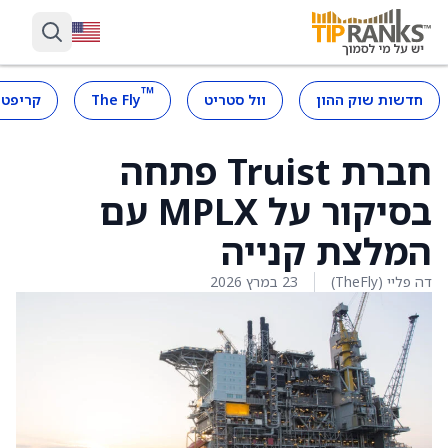
™
חדשות שוק ההון
וול סטריט
The Fly
קריפטו
חברת Truist פתחה
בסיקור על MPLX עם
המלצת קנייה
דה פליי (TheFly)
23 במרץ 2026