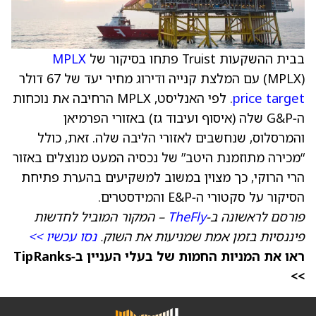
בבית ההשקעות Truist פתחו בסיקור של
MPLX
(MPLX) עם המלצת קנייה ודירוג מחיר יעד של 67 דולר
price target
. לפי האנליסט, MPLX הרחיבה את נוכחות
ה‑G&P שלה (איסוף ועיבוד גז) באזורי הפרמיאן
והמרסלוס, שנחשבים לאזורי הליבה שלה. זאת, כולל
“מכירה מתוזמנת היטב” של נכסיה המעט מנוצלים באזור
הרי הרוקי, כך מצוין במשוב למשקיעים בהערת פתיחת
הסיקור על סקטורי ה‑E&P והמידסטרים.
פורסם לראשונה ב‑
TheFly
– המקור המוביל לחדשות
פיננסיות בזמן אמת שמניעות את השוק.
נסו עכשיו >>
ראו את המניות החמות של בעלי העניין ב‑TipRanks
>>