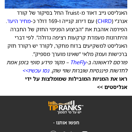
האנליסט גייב דאוד מ-Truist החל בסיקור של קורד
אנרג'י (
CHRD
) עם דירוג קנייה ו-169 דולר כ-
מחיר היעד
.
הפירמה אוהבת את “הביצוע הפנימי החזק של החברה
והיתרונות מעמדת קרקעות רציפה גדולה”. לפי דברי
האנליסט למשקיעים בדוח מחקר, לקורד יש רקורד חזק
ברכישות ועמק מלאי “שאינו מוערך מספיק”.
פורסם לראשונה ב-
TheFly
– מקור מידע סופי בזמן אמת
לחדשות פיננסיות שוברות שווי שוק.
נסו עכשיו>>
ראו את המניות המובילות שמומלצות על ידי
אנליסטים >>
חפשו אותנו -