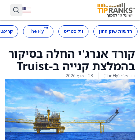
™
חדשות שוק ההון
וול סטריט
The Fly
קריפטו
קורד אנרג'י החלה בסיקור
בהמלצת קנייה ב-Truist
דה פליי (TheFly)
23 במרץ 2026