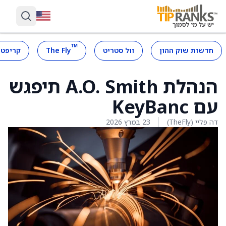
™
חדשות שוק ההון
וול סטריט
The Fly
קריפטו
הנהלת A.O. Smith תיפגש
עם KeyBanc
דה פליי (TheFly)
23 במרץ 2026