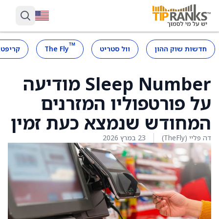
™
חדשות שוק ההון
וול סטריט
The Fly
קריפטו
Sleep Number מודיעה
על פורטפוליו המזרנים
המחודש שנמצא כעת זמין
דה פליי (TheFly)
23 במרץ 2026