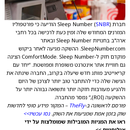
חברת Sleep Number (
SNBR
) הודיעה כי פורטפוליו
המזרנים המחודש שלה זמין כעת לרכישה בכל רחבי
ארה"ב בחנויות Sleep Number ובאתר
SleepNumber.com. ההשקה מגיעה לאחר ביקוש
מוקדם חזק ל‑ComfortMode. Sleep Number הציגה
גם חוויית אתר אינטרנט משופרת ומפושטת. “יחד עם
קריאייטיב מותג חדש שיעלה בקרוב, החברה שינתה את
הגישה שלה כדי להתחבר טוב יותר לצרכן של היום
ולהניע מעורבות חזקה יותר ותשואה גבוהה יותר על
ההשקעה (ROI),” נמסר מהחברה.
פורסם לראשונה ב‑
TheFly
– המקור מידע סופי לחדשות
שוק בזמן אמת שמניעות את השוק.
נסו עכשיו>>
ראו את המניות המובילות שמומלצות על ידי
אנליסטים >>