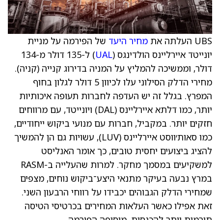
UBS העלתה את
מחיר היעד
של הפירמה על מניית
יונייטד איירליינס הולדינגס (
UAL
) ל-135 דולר מ-134
דולר, וממשיכה להמליץ על המניה בדירוג קנייה (קניה).
מחירי הדלק הסילוני עלו לכיוון 5 דולר לגלון בחוף
המפרץ. בגלל זה יש העדפה לחברות תעופה איכותיות
יותר, כמו דלתא איירליינס (DAL) ויונייטד, עם מרווחים
חזקים יותר. במקביל, חברות עם מנועי ביקוש ייחודיים,
כמו סאות׳ווסט איירליינס (LUV), עשויות גם הן להמשיך
להציג ביצועים יחסית טובים, כך אומר האנליסט
למשקיעים במסמך מחקר. למרות שהעלייה ב-RASM
במרץ נבעה בעיקר מתנאי היצע־ביקוש נוחים, מצפים
שמחירי הדלק הגבוהים יכבידו על רווחי הרבעון השני.
זאת אפילו כאשר העלאות המחירים בכרטיסי הטיסה
תורמות יותר להכנסות, מוסיפה הפירמה.