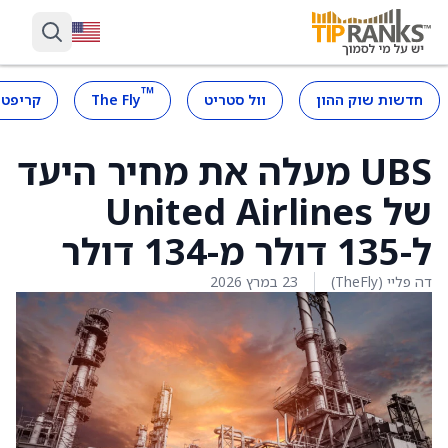
™
חדשות שוק ההון
וול סטריט
The Fly
קריפטו
UBS מעלה את מחיר היעד
של United Airlines
ל-135 דולר מ-134 דולר
דה פליי (TheFly)
23 במרץ 2026