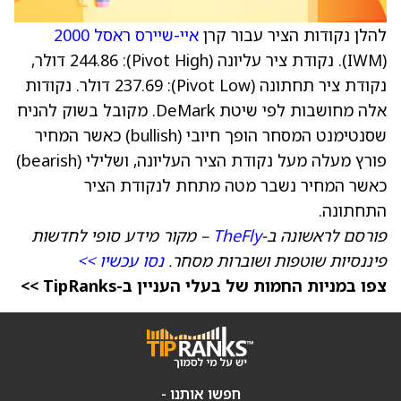
להלן נקודות הציר עבור קרן
איי-שיירס ראסל 2000
(IWM). נקודת ציר עליונה (Pivot High): 244.86 דולר,
נקודת ציר תחתונה (Pivot Low): 237.69 דולר. נקודות
אלה מחושבות לפי שיטת DeMark. מקובל בשוק להניח
שסנטימנט המסחר הופך חיובי (bullish) כאשר המחיר
פורץ מעלה מעל נקודת הציר העליונה, ושלילי (bearish)
כאשר המחיר נשבר מטה מתחת לנקודת הציר
התחתונה.
פורסם לראשונה ב-
TheFly
– מקור מידע סופי לחדשות
פיננסיות שוטפות ושוברות מסחר.
נסו עכשיו >>
צפו במניות החמות של בעלי העניין ב-TipRanks >>
חפשו אותנו -