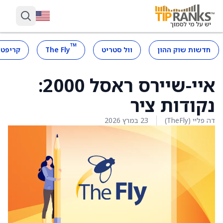
™
חדשות שוק ההון
וול סטריט
The Fly
קריפטו
איי-שיירס ראסל 2000:
נקודות ציר
דה פליי (TheFly)
23 במרץ 2026