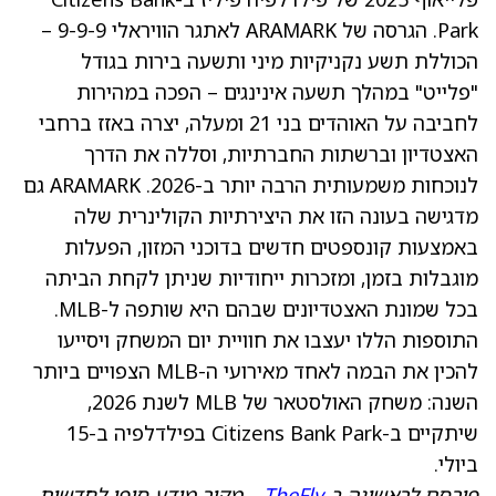
Park. הגרסה של ARAMARK לאתגר הוויראלי 9-9-9 –
הכוללת תשע נקניקיות מיני ותשעה בירות בגודל
"פלייט" במהלך תשעה אינינגים – הפכה במהירות
לחביבה על האוהדים בני 21 ומעלה, יצרה באזז ברחבי
האצטדיון וברשתות החברתיות, וסללה את הדרך
לנוכחות משמעותית הרבה יותר ב-2026. ARAMARK גם
מדגישה בעונה הזו את היצירתיות הקולינרית שלה
באמצעות קונספטים חדשים בדוכני המזון, הפעלות
מוגבלות בזמן, ומזכרות ייחודיות שניתן לקחת הביתה
בכל שמונת האצטדיונים שבהם היא שותפה ל-MLB.
התוספות הללו יעצבו את חוויית יום המשחק ויסייעו
להכין את הבמה לאחד מאירועי ה-MLB הצפויים ביותר
השנה: משחק האולסטאר של MLB לשנת 2026,
שיתקיים ב-Citizens Bank Park בפילדלפיה ב-15
ביולי.
פורסם לראשונה ב-
TheFly
– מקור מידע סופי לחדשות