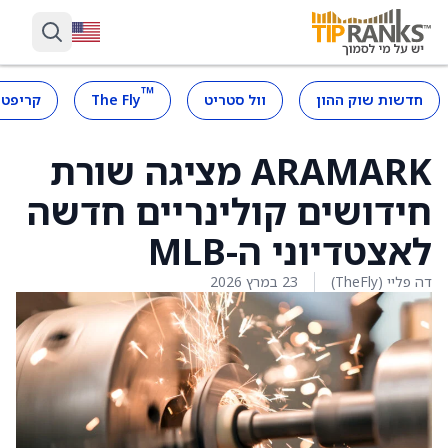
™
חדשות שוק ההון
וול סטריט
The Fly
קריפטו
ARAMARK מציגה שורת
חידושים קולינריים חדשה
לאצטדיוני ה-MLB
דה פליי (TheFly)
23 במרץ 2026