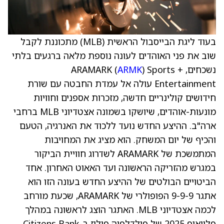
בעוד ליגת הבייסבול הראשית (MLB) מתכוננת לקבל
שוב את פני האוהדים לעונה נוספת מלאה ברגעים בלתי
נשכחים, ARAMARK (
) Sports +
ARMK
Entertainment עולה אל עמדת החבטה עם שורת
חידושים קולינריים חדשה, מזכרות אספנים וחוויות
מונעות-אוהדים, שיושקו בשמונה אצטדיוני MLB ברחבי
ארה"ב. ההיצע החדש נועד ללכוד את האנרגיה, הטעם
והכיף של יום המשחק. הוא מציג את המחויבות
המתמשכת של ARAMARK לשדרוג חוויית הביקור
במגרש מהזריקה הראשונה ועד האאוט האחרון. אחד
הביטויים הבולטים של ההיצע החדש בעונה הזו הוא
אתגר 9-9-9 הפופולרי של ARAMARK, שכעת מורחב
לכמה אצטדיוני MLB. האתגר הוצג לראשונה במהלך
פלייאוף 2025 של פילדלפיה פיליז ב-Citizens Bank