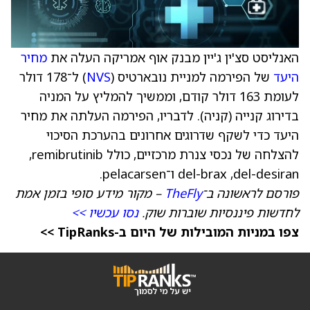
האנליסט סצ'ין ג'יין מבנק אוף אמריקה העלה את
מחיר
היעד
של הפירמה למניית נובארטיס (
NVS
) ל־178 דולר
לעומת 163 דולר קודם, וממשיך להמליץ על המניה
בדירוג קנייה (קניה). לדבריו, הפירמה העלתה את מחיר
היעד כדי לשקף שדרוגים אחרונים בהערכת הסיכוי
להצלחה של נכסי צנרת מרכזיים, כולל remibrutinib,
פורסם לראשונה ב־
TheFly
– מקור מידע סופי בזמן אמת
לחדשות פיננסיות שוברות שוק.
נסו עכשיו >>
צפו במניות המובילות של היום ב-TipRanks >>