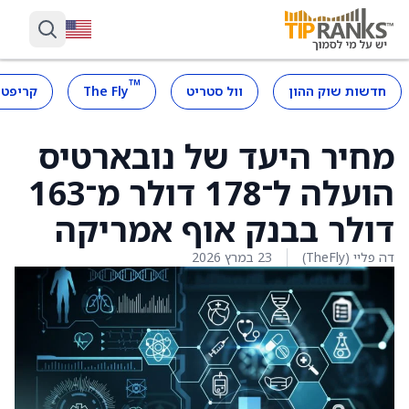
™
חדשות שוק ההון
וול סטריט
The Fly
קריפטו
מחיר היעד של נובארטיס
הועלה ל־178 דולר מ־163
דולר בבנק אוף אמריקה
דה פליי (TheFly)
23 במרץ 2026