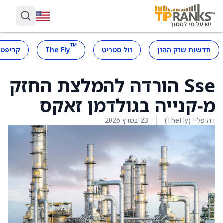
™
חדשות שוק ההון
וול סטריט
The Fly
קריפטו
Sse הורדה להמלצת החזק
מ‑קנייה בגולדמן זאקס
דה פליי (TheFly)
23 במרץ 2026