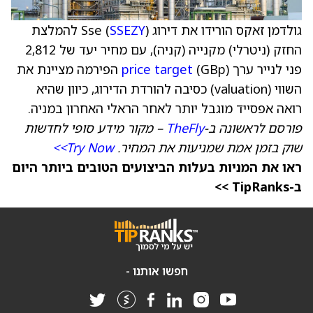
גולדמן זאקס הורידו את דירוג Sse (
SSEZY
) להמלצת
החזק (ניטרלי) מקנייה (קניה), עם מחיר יעד של 2,812
פני לנייר ערך (GBp)
price target
הפירמה מציינת את
השווי (valuation) כסיבה להורדת הדירוג, כיוון שהיא
רואה אפסייד מוגבל יותר לאחר הראלי האחרון במניה.
פורסם לראשונה ב-
TheFly
– מקור מידע סופי לחדשות
שוק בזמן אמת שמניעות את המחיר.
Try Now>>
ראו את המניות בעלות הביצועים הטובים ביותר היום
ב-TipRanks >>
חפשו אותנו -