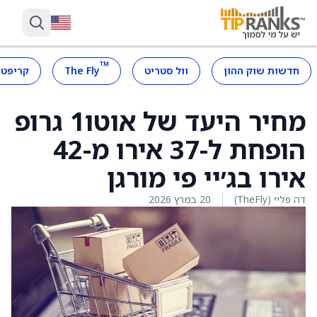
™
חדשות שוק ההון
וול סטריט
The Fly
קריפטו
מחיר היעד של אוטו1 גרופ
הופחת ל-37 אירו מ-42
אירו בג׳יי פי מורגן
דה פליי (TheFly)
20 במרץ 2026