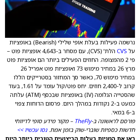
נרשמה פעילות בעלת אופי שלילי (Bearish) באופציות
על
CVS
הלת' (CVS), עם מסחר ב-4,643 אופציות פוט –
פי 2 מהמצופה. החוזים הפעילים ביותר הם אופציות פוט
מרץ 26 במחיר מימוש 73 ואופציות פוט אפריל 26
במחיר מימוש 70, כאשר סך המחזור בסטרייקים הללו
קרוב ל-2,400 חוזים. יחס פוט/קול עומד על 1.61, בעוד
שהסטייה הגלומה (IV) באופציות שבכסף (ATM) עלתה
כמעט ב-2 נקודות במהלך היום. פרסום הדוחות צפוי
ב-6 במאי.
פורסם לראשונה ב-
TheFly
– מקור מידע סופי לדיווחי
חדשות כספיות שוברי-שוק בזמן אמת.
נסו עכשיו >>
ראו את המניות בעלות הביצועים הטובים ביותר היום