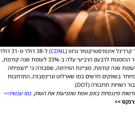
קרדינל אינפרסטרקט׳ור גרופ (
CDNL
) ל-38 דולר מ-31 דול
וממשיכה להמליץ על המניה בהמלצת קנייה. צבר ההזמנות לרבעון הרביעי עלה ב-33% לעומת שנה קודמת,
קף הזכיות החדשות המשוער עלה ב-130% לעומת שנה קודמת, מציינת הפירמה, שסבורה כי "הצמיחה
וחד בשווקים חדשים כמו שארלוט וגרינסבורו, התרחבות
רשויות תחבורה (DOT).
דשות פיננסיות בזמן אמת שמניעות את השוק.
נסו עכשיו>>
רנקס >>