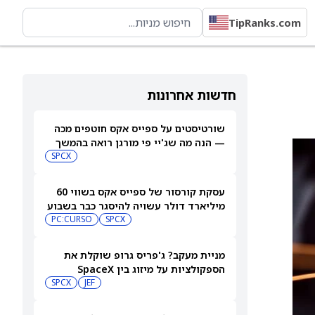
TipRanks.com
חדשות אחרונות
שורטיסטים על ספייס אקס חוטפים מכה
— הנה מה שג'יי פי מורגן רואה בהמשך
SPCX
עסקת קורסור של ספייס אקס בשווי 60
מיליארד דולר עשויה להיסגר כבר בשבוע
הבא… אבל המותג Cursor עלול להיעלם
SPCX
PC:CURSO
מניית מעקב? ג'פריס גרופ שוקלת את
הספקולציות על מיזוג בין SpaceX
לטסלה
JEF
SPCX