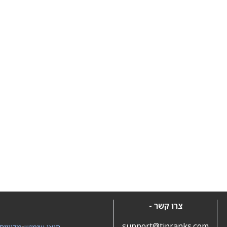
צרו קשר -
support@tipranks.com
תנאי שימוש
•
מדיניות