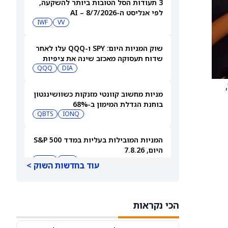
3 תעודות הסל הטובות ביותר להשקעה,
לפי אנליסט ה-AI – 8/7/2026
IWF
VV
שוק המניות היום: SPY ו-QQQ עלו לאחר
שדוח תעסוקה מאכזב שינה את ציפיות
הריבית
DIA
QQQ
ר,
מניות מחשוב קוונטי מזנקות כשוושינגטון
בוחנת הגדלת המימון ב-68%
QBTS
IONQ
המניות המובילות בעליות במדד S&P 500
היום, 7.8.26
QQQ
DIA
עוד בחדשות השוק >
האם העסקה בבריטניה מבשרת צרות?
מניית פאראמונט סקיידנס
הכי נקראות
(NASDAQ:PSKY) עלתה בכל זאת
WBD
PSKY