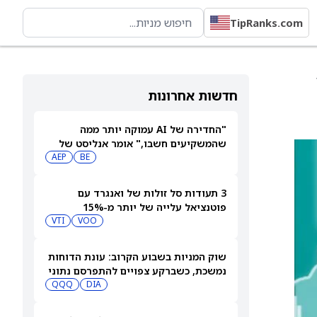
TipRanks.com
-15
חדשות אחרונות
"החדירה של AI עמוקה יותר ממה
שהמשקיעים חשבו," אומר אנליסט של
BE
AEP
Evercore על בלום אנרג'י (BE), אך המניה
עדיין יורדת
3 תעודות סל זולות של ואנגרד עם
פוטנציאל עלייה של יותר מ-15%
VTI
VOO
שוק המניות בשבוע הקרוב: עונת הדוחות
נמשכת, כשברקע צפויים להתפרסם נתוני
אינפלציה מרכזיים
DIA
QQQ