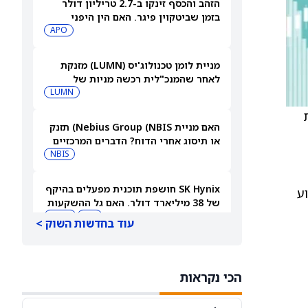
הזהב והכסף זינקו ב-2.7 טריליון דולר
בזמן שביטקוין פיגר. האם הין היפני
החזיק את הקריפטו מאחור?
APO
מניית לומן טכנולוג'יס (LUMN) מזנקת
לאחר שהמנכ"לית רכשה מניות של
החברה
LUMN
תת
האם מניית Nebius Group (NBIS) תזנק
או תיסוג אחרי הדוח? הדברים המרכזיים
שצריך לעקוב אחריהם
NBIS
SK Hynix חושפת תוכנית מפעלים בהיקף
ע
של 38 מיליארד דולר. האם גל ההשקעות
העצום הזה יפגע במניית מיקרון
MU
MSFT
עוד בחדשות השוק >
טכנולוג'י?
למה מניית פלאנטיר מזנקת היום — ומה
בנק אוף אמריקה צופה בהמשך
הכי נקראות
PLTR