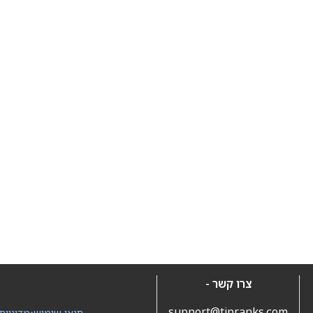
צרו קשר -
support@tipranks.com
תנאי שימוש
•
מדיניות