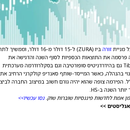
 מניית
זורה
ביו (ZURA) ל-15 דולר מ-16 דולר, וממשיך ל
ה פרסמה את התוצאות הכספיות לסוף השנה והדגישה את
ההתקדמות בניסויים המתמשכים של Tibulizumab גם בהידרדניטיס סופורטיבה וגם בסקלרודרמה מערכתית
ברה בינואר שינוי בהנהלה, כאשר המייסד-שותף סאנדיפ קולקרני הרחיב את
ל. הפירמה צופה שהוא יהיה גורם חשוב במיצוב החברה לביצו
מן אמת לחדשות פיננסיות שוברות שוק.
נסו עכשיו>>
אנליסטים >>