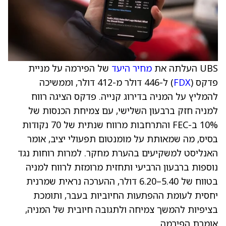
UBS העלתה את
מחיר היעד
של הפירמה על מניית
פדקס (
FDX
) ל-446 דולר מ-412 דולר, וממשיכה
להמליץ על המניה בדירוג קנייה. פדקס הציגה רווח
למניה חזק ברבעון השלישי, עם צמיחת הכנסות של
10% ב-FEC והתרחבות מרווח שנתית של 70 נקודות
בסיס, מה שמאותת על מומנטום תפעולי יציב, אומר
האנליסט למשקיעים בהערת מחקר. למרות רוחות נגד
נוספות ברבעון הרביעי ותחזית מרומזת לרווח למניה
בטווח של 5.40–6.20 דולר, ההערכה נראית שמרנית
יחסית לעומת ההפתעות החיוביות בעבר, ותומכת
בציפיות להמשך צמיחה ולתגובה חיובית של המניה,
אומרת הפירמה.