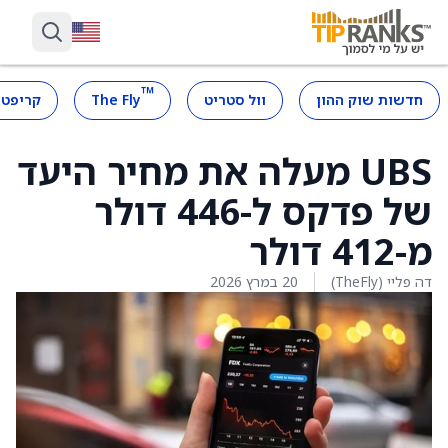
™
חדשות שוק ההון
וול סטריט
The Fly
קריפטו
UBS מעלה את מחיר היעד
של פדקס ל-446 דולר
מ-412 דולר
דה פליי (TheFly)
20 במרץ 2026