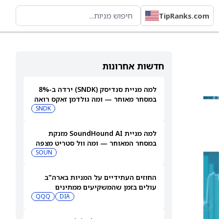
TipRanks.com
חדשות אחרונות
למה מניית סנדיסק (SNDK) ירדה ב-8%
במסחר מאוחר — ומה גולדמן זאקס רואה
בהמשך
SNDK
למה מניית SoundHound AI מזנקת
במסחר המאוחר — ומה וול סטריט מצפה
שיקרה בהמשך
SOUN
החוזים העתידיים על המניות בארה"ב
עולים בזמן שהמשקיעים ממתינים
לדוחות נוספים
DIA
QQQ