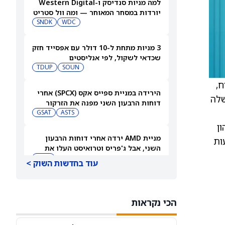
למה מניות סנדיסק ו-Western Digital
יורדות במסחר המאוחר — ומה וול סטריט
צופה בהמשך
WDC
SNDK
3 מניות מתחת ל-10 דולר עם אפסייד חזק
שכדאי לשקול, לפי אנליסטים
TDUP
SOUN
ח,
הירידה במניית ספייס אקס (SPCX) אחרי
שלה
דוחות הרבעון השני מפנה את הזרקור
ASTS
לקרנות סל חלל עם חשיפה גבוהה
GSAT
ן
מניית AMD ירדה אחרי דוחות הרבעון
ות
השני, אבל ג'פריס וטרואיסט העלו את
מחירי היעד. הנה הסיבה
AMD
עוד בחדשות השוק >
אטסי מקצצת 12% מכוח האדם שלה, אבל
AI וקיצוץ עלויות אינם הסיבה
הכי נקראות
AMZN
WMT