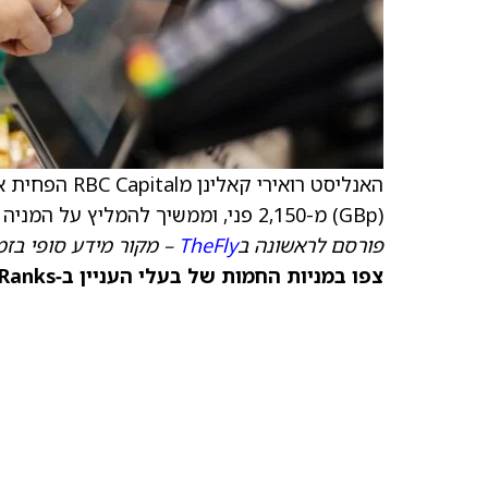
האנליסט רואירי קאלינן מRBC Capital הפחית את
(GBp) מ-2,150 פני, וממשיך להמליץ על המניה בדירוג קנייה (תשואת יתר).
פורסם לראשונה ב
TheFly
– מקור מידע סופי בזמ
צפו במניות החמות של בעלי העניין ב‑TipRanks >>