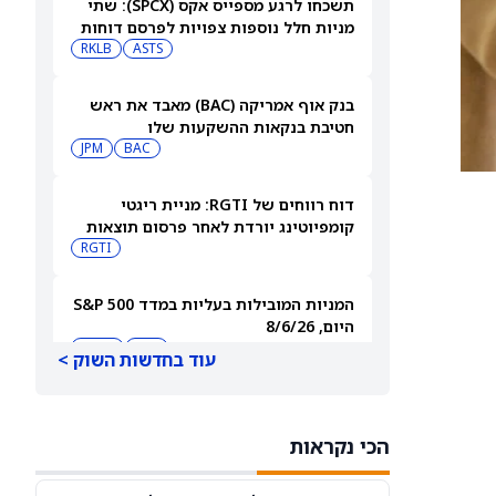
תשכחו לרגע מספייס אקס (SPCX): שתי
מניות חלל נוספות צפויות לפרסם דוחות
ב-10 באוגוסט
ASTS
RKLB
בנק אוף אמריקה (BAC) מאבד את ראש
חטיבת בנקאות ההשקעות שלו
JPM
BAC
דוח רווחים של RGTI: מניית ריגטי
קומפיוטינג יורדת לאחר פרסום תוצאות
הרבעון השני
RGTI
המניות המובילות בעליות במדד S&P 500
היום, 8/6/26
QQQ
DIA
עוד בחדשות השוק >
מניית פאראמונט סקיידנס
(NASDAQ:PSKY) מזנקת לאחר שעסקת
הכי נקראות
המיזוג קיבלה אישור בבריטניה
WBD
PSKY