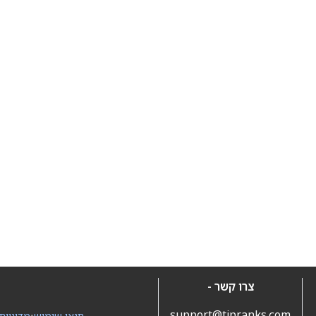
צרו קשר -
support@tipranks.com
תנאי שימוש
•
מדיניות