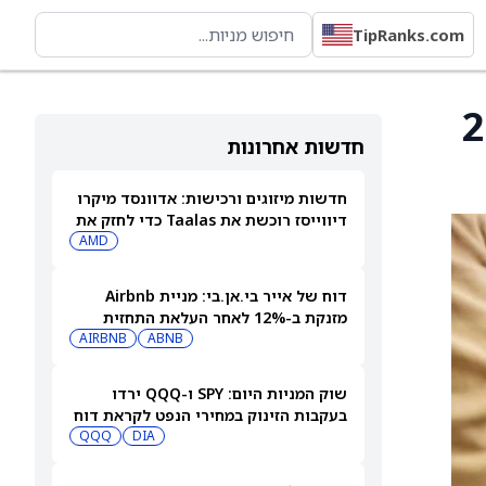
TipRanks.com
פני מ-2,150
חדשות אחרונות
חדשות מיזוגים ורכישות: אדוונסד מיקרו
דיווייסז רוכשת את Taalas כדי לחזק את
מהלך ה-AI inference שלה
AMD
דוח של אייר בי.אן.בי: מניית Airbnb
מזנקת ב-12% לאחר העלאת התחזית
AIRBNB
ABNB
שוק המניות היום: SPY ו-QQQ ירדו
בעקבות הזינוק במחירי הנפט לקראת דוח
התעסוקה המרכזי
DIA
QQQ