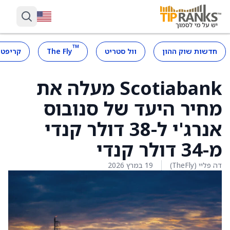
™
חדשות שוק ההון
וול סטריט
The Fly
קריפטו
Scotiabank מעלה את
מחיר היעד של סנובוס
אנרג'י ל-38 דולר קנדי
מ-34 דולר קנדי
דה פליי (TheFly)
19 במרץ 2026