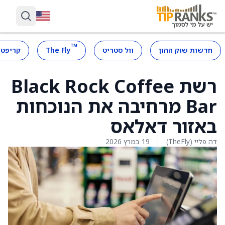
™
חדשות שוק ההון
וול סטריט
The Fly
קריפטו
רשת Black Rock Coffee
Bar מרחיבה את הנוכחות
באזור דאלאס
דה פליי (TheFly)
19 במרץ 2026