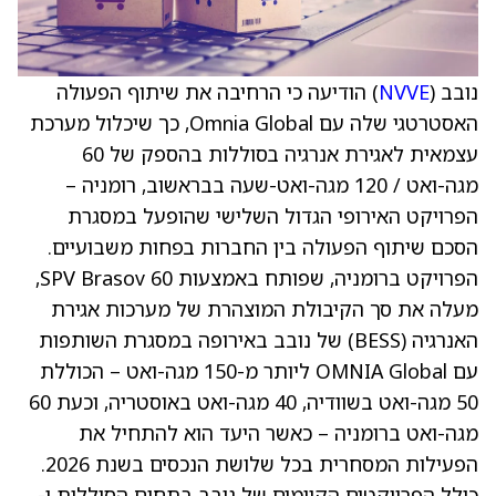
נובב (
NVVE
) הודיעה כי הרחיבה את שיתוף הפעולה
האסטרטגי שלה עם Omnia Global, כך שיכלול מערכת
עצמאית לאגירת אנרגיה בסוללות בהספק של 60
מגה-ואט / 120 מגה-ואט-שעה בבראשוב, רומניה –
הפרויקט האירופי הגדול השלישי שהופעל במסגרת
הסכם שיתוף הפעולה בין החברות בפחות משבועיים.
הפרויקט ברומניה, שפותח באמצעות SPV Brasov 60,
מעלה את סך הקיבולת המוצהרת של מערכות אגירת
האנרגיה (BESS) של נובב באירופה במסגרת השותפות
עם OMNIA Global ליותר מ-150 מגה-ואט – הכוללת
50 מגה-ואט בשוודיה, 40 מגה-ואט באוסטריה, וכעת 60
מגה-ואט ברומניה – כאשר היעד הוא להתחיל את
הפעילות המסחרית בכל שלושת הנכסים בשנת 2026.
כולל הפרויקטים הקיימים של נובב בתחום הסוללות ו-