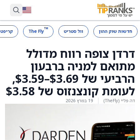
™
חדשות שוק ההון
וול סטריט
The Fly
קריפטו
דרדן צופה רווח מדולל
מתואם למניה ברבעון
הרביעי של ‎$3.59–$3.69,
לעומת קונצנזוס של ‎$3.58
דה פליי (TheFly)
19 במרץ 2026