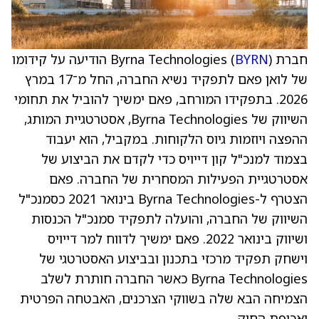
חברת Byrna Technologies (
BYRN
) הודיעה על קידומו
של לואן פאם לתפקיד נשיא החברה, החל מ־17 במרץ
2026. בתפקידו המורחב, פאם ימשיך להוביל את תחומי
השיווק של Byrna Technologies, אסטרטגיית המותג,
ההפצה ויוזמות גיוס הלקוחות. במקביל, הוא יעבוד
בצמוד למנכ"ל קון דייויס כדי לקדם את הביצוע של
אסטרטגיית הפעילות המסחרית של החברה. פאם
הצטרף ל-Byrna Technologies בינואר 2021 כסמנכ"ל
השיווק של החברה, והועלה לתפקיד סמנכ"ל הכנסות
ושיווק בינואר 2022. פאם ימשיך לדווח למר דייויס
וישחק תפקיד מרכזי בתכנון ובביצוע האסטרטגי של
Byrna Technologies כאשר החברה חותרת לשלב
הצמיחה הבא שלה בשווקי הצרכנים, האבטחה הפרטית
ואכיפת החוק.