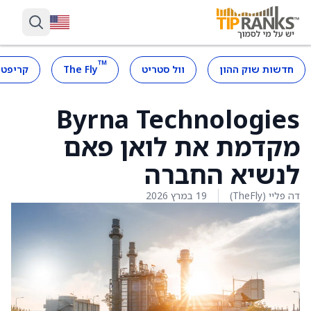
™
חדשות שוק ההון
וול סטריט
The Fly
קריפטו
Byrna Technologies
מקדמת את לואן פאם
לנשיא החברה
דה פליי (TheFly)
19 במרץ 2026