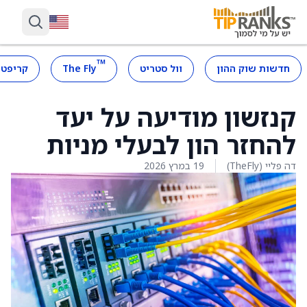
™
חדשות שוק ההון
וול סטריט
The Fly
קריפטו
קנזשון מודיעה על יעד
להחזר הון לבעלי מניות
דה פליי (TheFly)
19 במרץ 2026