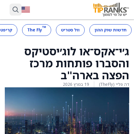
™
חדשות שוק ההון
וול סטריט
The Fly
קריפטו
ג׳י־אקס־או לוג׳יסטיקס
והסברו פותחות מרכז
הפצה בארה"ב
דה פליי (TheFly)
19 במרץ 2026