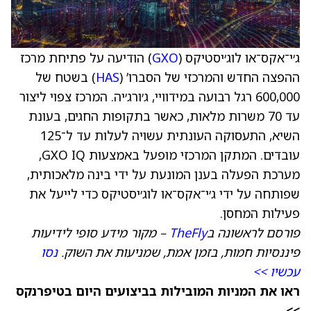
ג׳י־אקס־או לוג׳יסטיקס (
GXO
) הודיעה על פתיחת מרכז
ההפצה החדש והמרכזי של הסברו’ (
HAS
) בשטח של
600,000 רגל רבועה במידוויי, ג׳ורג׳יה. המרכז צפוי ליצור
עד 70 משרות מלאות, כאשר בתקופות החגים, בעונת
השיא, התעסוקה העונתית עשויה לעלות עד ל־125
עובדים. המתקן המרכזי מופעל באמצעות GXO IQ,
מערכת הפעלה בענן המונעת על ידי בינה מלאכותית,
שפותחה על ידי ג׳י־אקס־או לוג׳יסטיקס כדי לייעל את
פעילות המחסן.
פורסם לראשונה ב
TheFly
– מקור מידע סופי לידיעות
פיננסיות חמות, בזמן אמת, שמניעות את השוק.
נסו
עכשיו >>
ראו את המניות המובילות בביצועים היום בטיפרנקס
>>