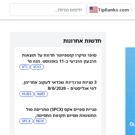
TipRanks.com
חדשות אחרונות
סופר מיקרו קומפיוטר תדווח על תוצאות
הרבעון הרביעי ב-11 באוגוסט. הנה מי
מחזיק במניית SMCI
VOO
VTI
3 מניות טרנדיות שכדאי לעקוב אחריהן,
לפי אנליסטים – 8/6/2026
HUBS
AMD
מניית ספייס אקס (SPCX) מתריסה מול
החששות מסיום תקופת החסימה,
ומטפסת לאחר שחרור 911 מיליון מניות
NDX
SPCX