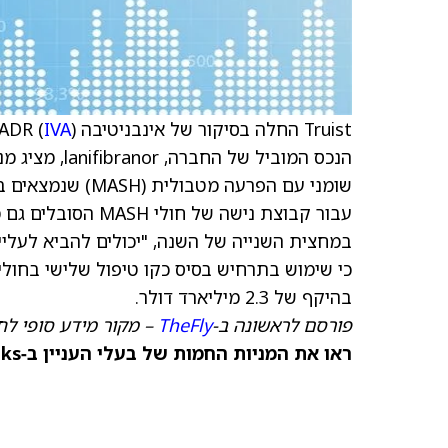
Truist החלה בסיקור של אינבניטיבה ADR (
) עם המלצת קנייה ודירוג מחיר יעד של 13 דולר
IVA
הנכס המוביל 
שומני עם הפרעה מ
בהיקף של 2.3 מיליארד דולר.
פורסם לראשונה ב-
TheFly
– מקור מידע סופי לח
ראו את המניות החמות של בעלי העניין ב‑TipRanks >>