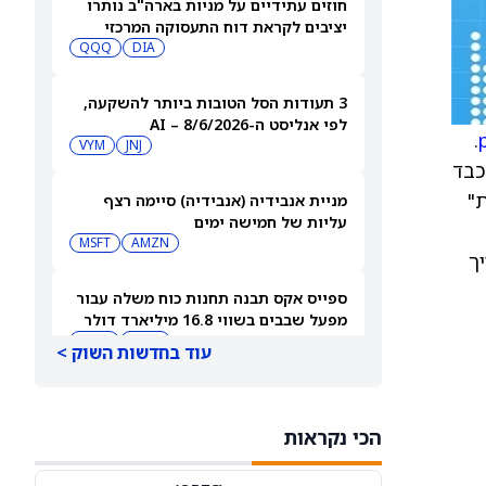
חוזים עתידיים על מניות בארה"ב נותרו
יציבים לקראת דוח התעסוקה המרכזי
QQQ
DIA
3 תעודות הסל הטובות ביותר להשקעה,
לפי אנליסט ה-AI – 8/6/2026
.
VYM
JNJ
ת כבד
ת"
מניית אנבידיה (אנבידיה) סיימה רצף
עליות של חמישה ימים
MSFT
AMZN
עריך
ספייס אקס תבנה תחנות כוח משלה עבור
מפעל שבבים בשווי 16.8 מיליארד דולר
SPCX
INTC
עוד בחדשות השוק >
חדשות מיזוגים ורכישות: אדוונסד מיקרו
דיווייסז רוכשת את Taalas כדי לחזק את
הכי נקראות
מהלך ה-AI inference שלה
AMD