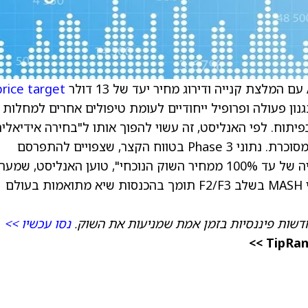
price target
של החברה, lanifibranor, מציג מנגנון פעולה ופרופיל ייחודיים לעומת טיפולים אחרים למחלו
טבולית (MASH) שנמצאים בפיתוח. לפי האנליסט, זה עשוי להפוך אותו ל"בחירה אידיאלי
עבור קבוצת נישה של חולי MASH הסובלים גם מסוכרת. נתוני Phase 3 בטווח הקצר, שצפויים להתפרסם
במחצית השנייה של השנה, "יכולים להביא לעלייה של עד 100% ממחיר השוק הנוכחי", טוען האנליסט, שמ
כי שימוש בתרחיש בסיס כקו טיפול שלישי בחולי MASH בשלב F2/F3 תומך בהכנסות שיא מתואמות בעולם
דשות פיננסיות בזמן אמת שמניעות את השוק.
נסו עכשיו >>