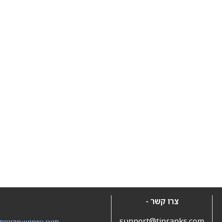
צרו קשר -
support@tipranks.com
תנאי שימוש
•
מדיניות