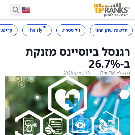
™
חדשות שוק ההון
וול סטריט
The Fly
קריפטו
רגנסל ביוסיינס מזנקת
ב-26.7%
דה פליי (TheFly)
18 במרץ 2026