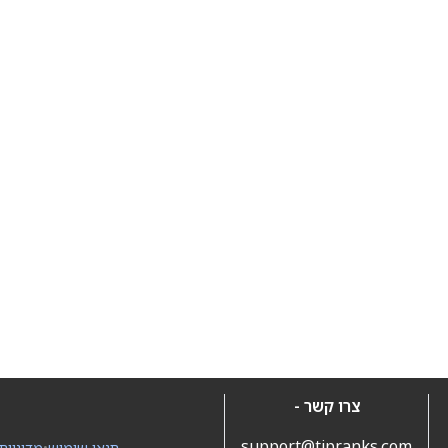
צרו קשר -
support@tipranks.com
תנאי שימוש
•
מדיניות