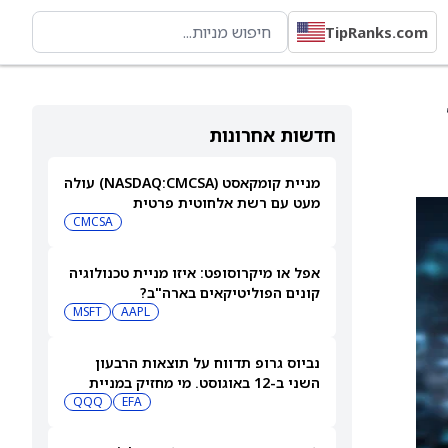
TipRanks.com
חדשות אחרונות
מניית קומקאסט (NASDAQ:CMCSA) עולה
מעט עם רשת אלחוטית פרטית
CMCSA
אפל או מיקרוסופט: איזו מניית טכנולוגיה
קונים הפוליטיקאים בארה"ב?
MSFT
AAPL
נביוס גרופ תדווח על תוצאות הרבעון
השני ב-12 באוגוסט. מי מחזיק במניית
QQQ
EFA
[NBIS]?