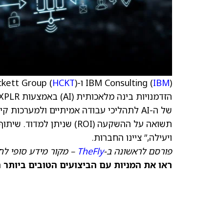
) ו-The Hackett Group (
IBM
IBM Consulting (
HCKT
של ה-AI לתהליכי עבודה אמיתיים ולמערכות
ויעילה,” ציינו החברות.
פורסם לראשונה ב-
TheFly
– מקור מידע סופי לח
ראו את המניות עם הביצועים הטובים ביותר היום ב-nks