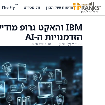
™
The Fly
חדשות שוק ההון
וול סטריט
IBM והאקֶט גרופ מ
הזדמנויות ה-AI
דה פליי (TheFly)
18 במרץ 2026