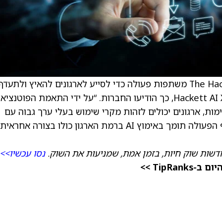
) משתפות פעולה כדי לסייע לארגונים להאיץ ולתעדף
הזדמנויות בינה מלאכותית (AI) באמצעות Hackett AI XPLR, כך הודיעו החברות. “על ידי התאמת הפוטנצי
 קיימות, ארגונים יכולים לזהות מקרי שימוש בעלי ערך גבוה עם
תשואה על ההשקעה (ROI) שניתן למדוד. שיתוף הפעולה תומך באימוץ AI ברמת הארגון כולו בצורה אחראית
דשות שוק חיות, בזמן אמת, שמניעות את השוק.
נסו עכשיו>>
TipRa >>