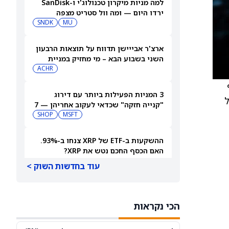
למה מניות מיקרון טכנולוג'י ו-SanDisk
ירדו היום — ומה וול סטריט מצפה
שיקרה בהמשך
MU
SNDK
ארצ'ר אבייישן תדווח על תוצאות הרבעון
השני בשבוע הבא – מי מחזיק במניית
(ארצ'ר אביאיישן)?
ACHR
3 המניות הפעילות ביותר עם דירוג
אל
"קנייה חזקה" שכדאי לעקוב אחריהן — 7
באוגוסט 2026
MSFT
SHOP
ההשקעות ב-ETF של XRP צנחו ב-93%.
האם הכסף החכם נטש את XRP?
עוד בחדשות השוק >
האם מניית Trump Media &
Technology Group (DJT) תזנק או תיסוג
אחרי הדוחות?
DJT
הכי נקראות
מניית Cloudflare (NET) מזנקת מעבר