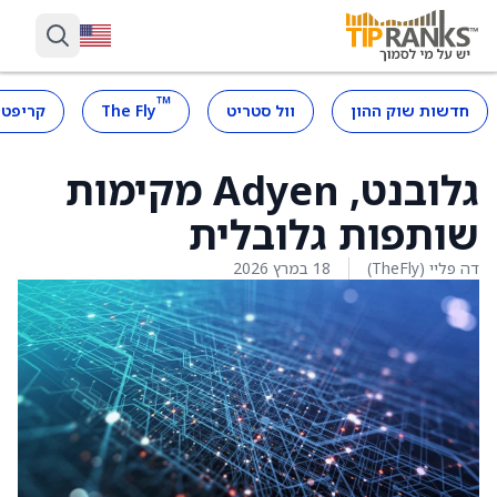
™
חדשות שוק ההון
וול סטריט
The Fly
קריפטו
גלובנט, Adyen מקימות
שותפות גלובלית
דה פליי (TheFly)
18 במרץ 2026