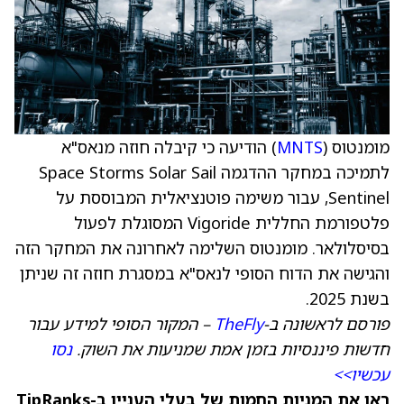
מומנטוס (
MNTS
) הודיעה כי קיבלה חוזה מנאס"א
לתמיכה במחקר ההדגמה Space Storms Solar Sail
Sentinel, עבור משימה פוטנציאלית המבוססת על
פלטפורמת החללית Vigoride המסוגלת לפעול
בסיסלולאר. מומנטוס השלימה לאחרונה את המחקר הזה
והגישה את הדוח הסופי לנאס"א במסגרת חוזה זה שניתן
בשנת 2025.
פורסם לראשונה ב-
TheFly
– המקור הסופי למידע עבור
חדשות פיננסיות בזמן אמת שמניעות את השוק.
נסו
עכשיו>>
ראו את המניות החמות של בעלי העניין ב-TipRanks