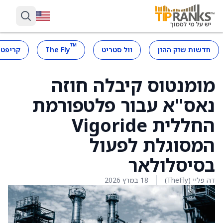
™
חדשות שוק ההון
וול סטריט
The Fly
קריפטו
מומנטוס קיבלה חוזה
נאס"א עבור פלטפורמת
החללית Vigoride
המסוגלת לפעול
בסיסלולאר
דה פליי (TheFly)
18 במרץ 2026