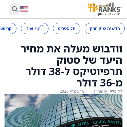
™
חדשות שוק ההון
וול סטריט
The Fly
קריפטו
וודבוש מעלה את מחיר
היעד של סטוק
תרפיוטיקס ל-38 דולר
מ-36 דולר
דה פליי (TheFly)
18 במרץ 2026