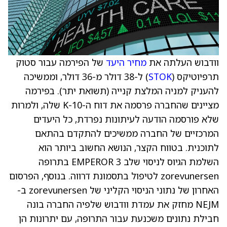
וודבוש העלתה את
מחיר היעד
של הפירמה עבור סטוק
תרפיוטיקס (
STOK
) ל-38 דולר מ-36 דולר, וממשיכה
להעניק למניה המלצת קנייה (תשואת יתר). בפירמה
מציינים שהחברה פרסמה את דוח ה-10-K שלה, ולמרות
שלא פורסמה הודעה לעיתונות נפרדת, כל היעדים
המרכזיים של החברה ממשיכים להתקדם בהתאם
לתוכנית. בטווח הקצר, הנושא החשוב ביותר הוא
השלמת הגיוס לניסוי שלב 3 EMPEROR בתרופה
zorevunersen לטיפול בתסמונת דרווה. בנוסף, הפרסום
האחרון של נתוני הניסוי הקליני של zorevunersen ב-
NEJM מחזק את עמדת וודבוש שלפיה החברה בונה
חבילת נתונים משכנעת עבור התרופה, עם יתרונות הן