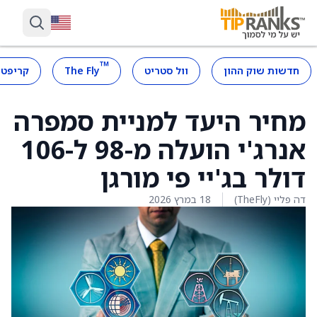
™
חדשות שוק ההון
וול סטריט
The Fly
קריפטו
מחיר היעד למניית סמפרה
אנרג'י הועלה מ-98 ל-106
דולר בג'יי פי מורגן
דה פליי (TheFly)
18 במרץ 2026