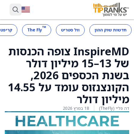
™
חדשות שוק ההון
וול סטריט
The Fly
קריפטו
InspireMD צופה הכנסות
של 13–15 מיליון דולר
בשנת הכספים 2026,
הקונצנזוס עומד על 14.55
מיליון דולר
דה פליי (TheFly)
18 במרץ 2026