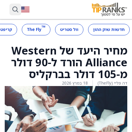
™
חדשות שוק ההון
וול סטריט
The Fly
קריפטו
מחיר היעד של Western
Alliance הורד ל-90 דולר
מ-105 דולר בברקליס
דה פליי (TheFly)
18 במרץ 2026