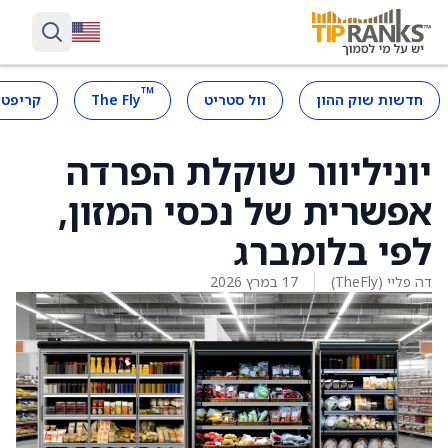
™
חדשות שוק ההון
וול סטריט
The Fly
קריפטו
יוניליוור שוקלת הפרדה
אפשרית של נכסי המזון,
לפי בלומברג
דה פליי (TheFly)
17 במרץ 2026