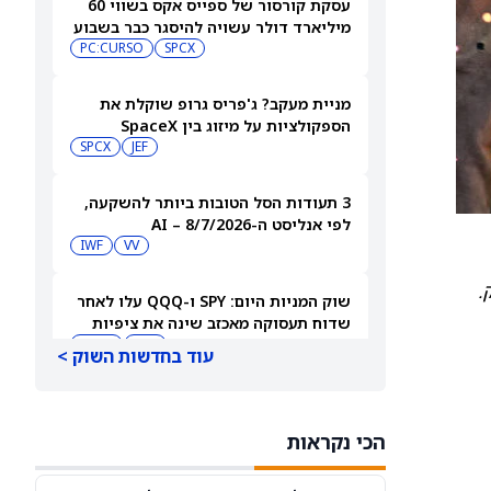
עסקת קורסור של ספייס אקס בשווי 60
מיליארד דולר עשויה להיסגר כבר בשבוע
הבא… אבל המותג Cursor עלול להיעלם
SPCX
PC:CURSO
מניית מעקב? ג'פריס גרופ שוקלת את
הספקולציות על מיזוג בין SpaceX
לטסלה
JEF
SPCX
3 תעודות הסל הטובות ביותר להשקעה,
לפי אנליסט ה-AI – 8/7/2026
IWF
VV
.
שוק המניות היום: SPY ו-QQQ עלו לאחר
שדוח תעסוקה מאכזב שינה את ציפיות
הריבית
DIA
QQQ
עוד בחדשות השוק >
מניות מחשוב קוונטי מזנקות כשוושינגטון
בוחנת הגדלת המימון ב-68%
הכי נקראות
QBTS
IONQ