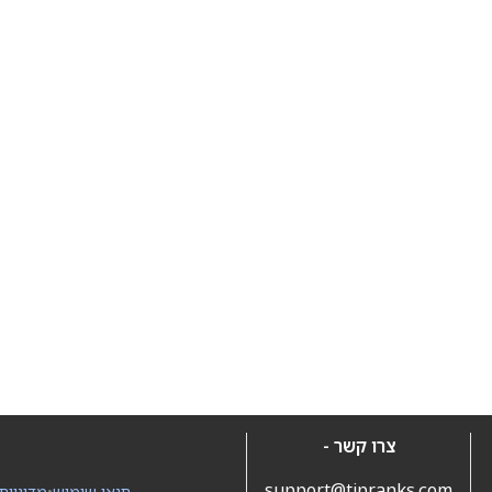
צרו קשר -
support@tipranks.com
תנאי שימוש
•
מדיניות