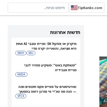
TipRanks.com
חדשות אחרונות
מיקרון או SK hynix: מניית שבבי AI אחת
היא מציאה, והשנייה יקרה מדי
SKHY
MU
"משחקת באש": משקיע מזהיר לגבי
מניית אנבידיה
NVDA
שורטיסטים על ספייס אקס חוטפים מכה
— הנה מה שג'יי פי מורגן רואה בהמשך
SPCX