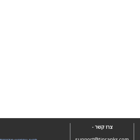
צרו קשר -
support@tipranks.com
תנאי שימוש
•
מדיניות