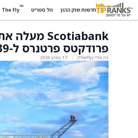
™
The Fly
חדשות שוק ההון
וול סטריט
Scotiabank 
פרודקטס פרטנרס ל-39 דולר מ-37 דולר
דה פליי (TheFly)
17 במרץ 2026