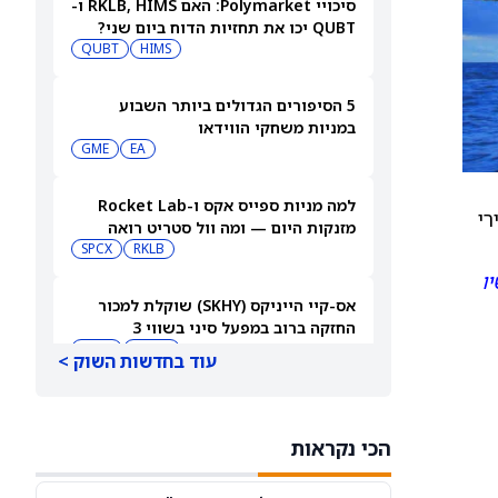
סיכויי Polymarket: האם RKLB, HIMS ו-
QUBT יכו את תחזיות הדוח ביום שני?
QUBT
HIMS
5 הסיפורים הגדולים ביותר השבוע
במניות משחקי הווידאו
GME
EA
למה מניות ספייס אקס ו-Rocket Lab
רי
מזנקות היום — ומה וול סטריט רואה
בהמשך
RKLB
SPCX
ו
אס-קיי הייניקס (SKHY) שוקלת למכור
החזקה ברוב במפעל סיני בשווי 3
מיליארד דולר
NVDA
SKHY
עוד בחדשות השוק >
מיקרוסופט מבטלת את Teams Live
Chat, ומניית מיקרוסופט (מיקרוסופט)
הכי נקראות
עולה
MSFT