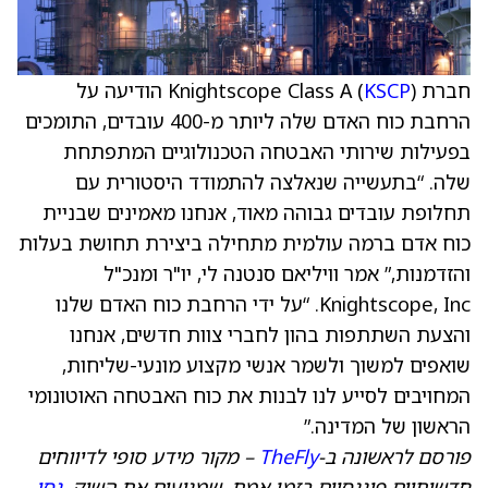
חברת Knightscope Class A (
KSCP
) הודיעה על
הרחבת כוח האדם שלה ליותר מ-400 עובדים, התומכים
בפעילות שירותי האבטחה הטכנולוגיים המתפתחת
שלה. “בתעשייה שנאלצה להתמודד היסטורית עם
תחלופת עובדים גבוהה מאוד, אנחנו מאמינים שבניית
כוח אדם ברמה עולמית מתחילה ביצירת תחושת בעלות
והזדמנות,” אמר וויליאם סנטנה לי, יו"ר ומנכ"ל
Knightscope, Inc. “על ידי הרחבת כוח האדם שלנו
והצעת השתתפות בהון לחברי צוות חדשים, אנחנו
שואפים למשוך ולשמר אנשי מקצוע מונעי-שליחות,
המחויבים לסייע לנו לבנות את כוח האבטחה האוטונומי
הראשון של המדינה.”
פורסם לראשונה ב-
TheFly
– מקור מידע סופי לדיווחים
חדשותיים פיננסיים בזמן אמת, שמניעים את השוק.
נסו