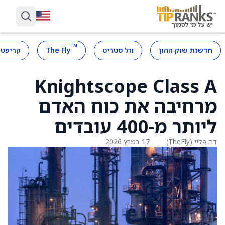
™
חדשות שוק ההון
וול סטריט
The Fly
קריפטו
Knightscope Class A
מרחיבה את כוח האדם
ליותר מ-400 עובדים
דה פליי (TheFly)
17 במרץ 2026