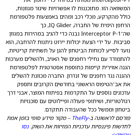
המשוואה הזו. מתוכננות לו אפשרויות שיגור מגוונות,
כולל מהקרקע, מכלי רכב ומהים באמצעות פלטפורמת
הרחפן הימית של החברה, IQ Glider, כך
שה־Interceptor P-1 נבנה כדי להגיב במהירות במגוון
סביבות. על ידי הצעת יכולות יירוט ניתנות להרחבה, הוא
נועד לסייע לכוחות הביטחון להגן על תשתיות קריטיות,
להתמודד עם נחילי רחפנים של האויב, ולהשלים מערכות
הגנה אווירית קיימות כתוספת אסטרטגית לפלטפורמת
ההגנה נגד רחפנים של זנדרון. החברה מכוונת להשלים
את אב־הטיפוס הראשוני בחודשים הקרובים ותספק
עדכונים נוספים על התקדמות בפיתוח המוצר, אבני דרך
רגולטוריות, ושיתופי פעולה ופיילוטים עם סוכנויות
ביטחון וממשל ככל שהעבודה תתקדם.
פורסם לראשונה ב-
TheFly
– מקור מידע סופי בזמן אמת
לחדשות פיננסיות עדכניות המזיזות את השוק.
נסו
עכשיו>>