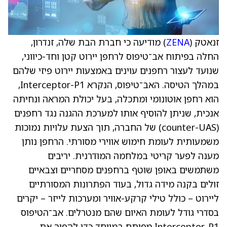
זנאטק (
ZENA
) מודיעה כי חברת הבת שלה, זנדרון,
החלה בפיתוח אב־טיפוס לרחפן יירוט קטן וחד-כיווני,
שנועד לעצור רחפנים עוינים באמצעות יירוט פיזי שלהם
במהלך הטיסה. האב־טיפוס, הנקרא Interceptor-P1,
הוא רחפן אוטונומי ומתכלה, בעל יכולת המראה ונחיתה
אנכית, שניתן להוסיף אותו למערכת ההגנה נגד רחפנים
(counter-UAS) של החברה, תוך הצעת עלויות נמוכות
משמעותית לעומת חימוש אווירי מסורתי. הרחפן נותן
מענה לפער קריטי במלחמה המודרנית. יריבים
משתמשים באופן שוטף ברחפנים מסחריים וצבאיים
זולים בקנה מידה גדול, בעוד הפתרונות המסורתיים
ליירוט – כולל טילי קרקע-אוויר ומערכות לייזר – יקרים
בסדרי גודל לעומת האיום שהם מנטרלים. אב־הטיפוס
Interceptor-P1 מפותח במיוחד כדי להפוך את