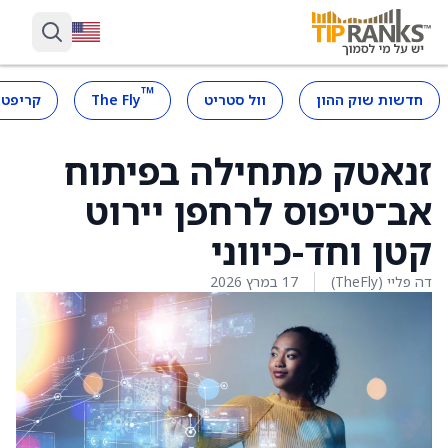
™
חדשות שוק ההון
וול סטריט
The Fly
קריפטו
זנאטק מתחילה בפיתוח
אב־טיפוס לרחפן יירוט
קטן וחד-כיווני
דה פליי (TheFly)
17 במרץ 2026