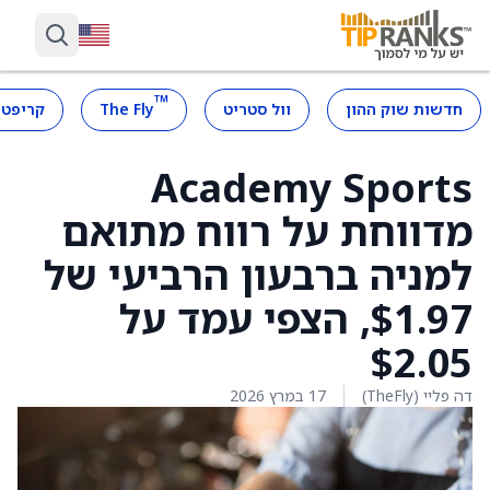
™
חדשות שוק ההון
וול סטריט
The Fly
קריפטו
Academy Sports
מדווחת על רווח מתואם
למניה ברבעון הרביעי של
$1.97, הצפי עמד על
$2.05
דה פליי (TheFly)
17 במרץ 2026