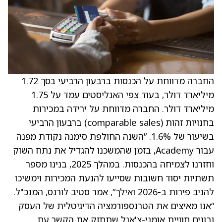
החברה מדווחת על הכנסות ברבעון הרביעי בסך 1.72
מיליארד דולר, בעוד צפי האנליסטים עמד על 1.75
מיליארד דולר. החברה מדווחת על ירידה במכירות
בחנויות זהות (comparable sales) ברבעון הרביעי
בשיעור של 1.6%. ”השנה החולפת סימנה נקודת מפנה
עבור Academy, בזמן שהמשכנו להגדיל את נתח השוק
וחזרנו לצמיחה בהכנסות. במהלך 2025, בנינו מספר
תשתיות יסוד חשובות שסייעו להנעת המכירות וימשיכו
להניב פירות ב-2026 ואילך”, אמר סטיב לורנס, המנכ"ל.
“אנו מאיצים את הטרנספורמציה הדיגיטלית של העסק
ובונים חוויית אומני-צ'אנל שתחזק את הקשר עם