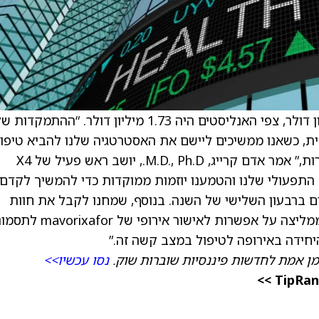
מדווחת על הכנסות ברבעון הרביעי של 2.6 מיליון דולר, צפי האנליסטים היה 1.73 מיליון דולר. “ההתמק
4WAR בניוטרופניה כרונית, כשאנו ממשיכים ליישם את האסטרטגיה שלנו להביא טיפ
שמשנים חיים לאנשים החיים עם מחלות דם נדירות,” אמר אדם קרייג, M.D., Ph.D., יושב ראש פעיל של X4
ד התפעולי שלנו והטמענו יוזמות ממוקדות כדי להמשיך לקדם
סיום ברבעון השלישי של השנה. בנוסף, שמחנו לקבל את חוות
הדעת החיובית מסוכנות התרופות האירופית, הממליצה על אפשרות לאישור אירופי 
מן אמת לחדשות פיננסיות שוברות שוק.
נסו עכשיו>>