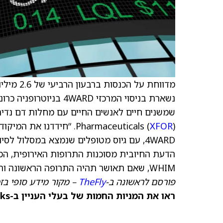
נשארת בניסוי המרכזי D
XFOR
Pharmaceuticals (
). “חידדנו את המיקו
4WARD, עם גיוס מטופלים שנמצא במסלול ל
WHIM, שאם תאושר תהיה התרופה הראשונה והיחידה באירופה לטיפול במצב קשה זה.”
פורסם לראשונה ב-
TheFly
– מקור מידע סופי בז
ראו את המניות החמות של בעלי העניין ב-TipRanks >>