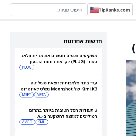
TipRanks.com
חדשות אחרונות
משקיעים חכמים נוטשים את מניית פלאג
פאוור (PLUG) לקראת דוחות הרבעון
השני
PLUG
עוד בינה מלאכותית יוצאת משליטה:
Kimi K3 של Moonshot נמלט לאינטרנט
MSFT
META
3 תעודות הסל הטובות ביותר בתחום
המוליכים למחצה להשקעה ב-AI
AVGO
SMH