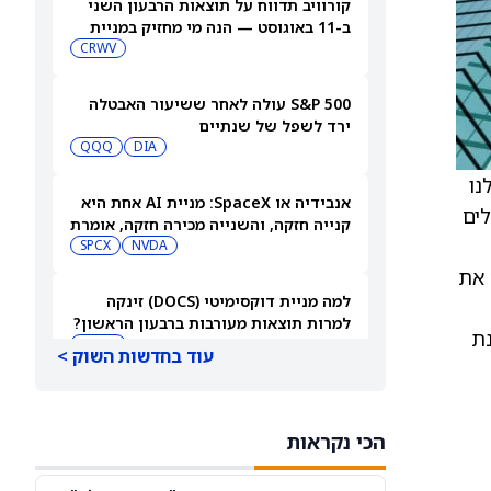
קורוויב תדווח על תוצאות הרבעון השני
ב-11 באוגוסט — הנה מי מחזיק במניית
CRWV
CRWV
S&P 500 עולה לאחר ששיעור האבטלה
ירד לשפל של שנתיים
QQQ
DIA
דות שלנו
אנבידיה או SpaceX: מניית AI אחת היא
ולים
קנייה חזקה, והשנייה מכירה חזקה, אומרת
משקיעה
NVDA
SPCX
 את
למה מניית דוקסימיטי (DOCS) זינקה
למרות תוצאות מעורבות ברבעון הראשון?
של mavorixafor לתסמונת
DOCS
עוד בחדשות השוק >
3 קרנות סל להכנסה מאופציות שמציעות
תשואות חלוקה של מעל 100%
הכי נקראות
MSTY
CONY