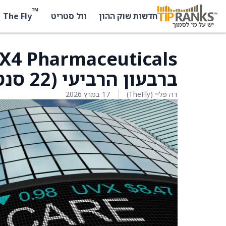
™
The Fly
חדשות שוק ההון
וול סטריט
ברבעון הרביעי (22 סנט-), צפי האנליסטים (35 סנט-)
דה פליי (TheFly)
17 במרץ 2026