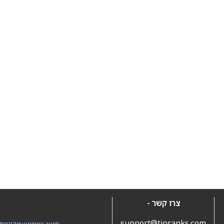
צרו קשר -
support@tipranks.com
תנאי שימוש
•
מדיניות