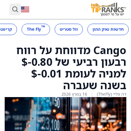
™
חדשות שוק ההון
וול סטריט
The Fly
קריפטו
Cango מדווחת על רווח
רבעון רביעי של ‎0.80-$
למניה לעומת ‎0.01-$
בשנה שעברה
דה פליי (TheFly)
16 במרץ 2026