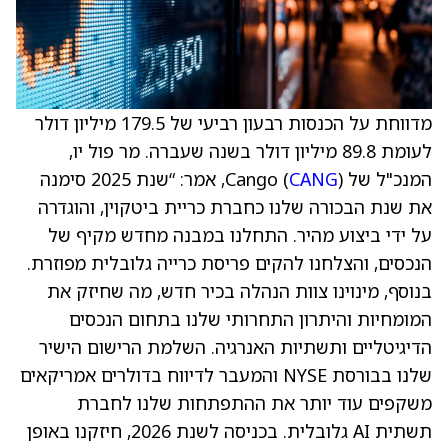
מדווחת על הכנסות רבעון רביעי של ‎179.5 מיליון דולר
לעומת ‎89.8 מיליון דולר בשנה שעברה. מר פול יו,
המנכ"ל של Cango (
CANG
), אמר: “שנת 2025 סימנה
את שנת הבכורה שלנו כחברת כריית ביטקוין, והוגדרה
על ידי ביצוע מהיר. התחלנו במבנה מחדש מקיף של
הנכסים, והצלחנו להקים פריסת כרייה גלובלית מפוזרת.
בנוסף, מינוינו צוות הנהלה בכיר חדש, מה שחיזק את
המומחיות והיתרון התחרותי שלנו בתחום הנכסים
הדיגיטליים ותשתיות האנרגיה. השלמת הרישום הישיר
שלנו בבורסת NYSE והמעבר לדיווח בדולרים אמריקאים
משקפים עוד יותר את ההתפתחות שלנו לחברת
תשתית AI גלובלית. בכניסה לשנת 2026, חיזקנו באופן