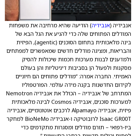
אנבידיה (
אנבידיה
) הודיעה שהיא מרחיבה את משפחות
המודלים הפתוחים שלה כדי להניע את הגל הבא של
בינה מלאכותית בתחום הסוכנים (agentic), הפיזית
והבריאות, ומציגה מודלים חדשים שמאפשרים למפתחים
ולמדענים לבנות מערכות חכמות שיכולות להסיק
מסקנות ולפעול הן בסביבות דיגיטליות והן בעולם
האמיתי. החברה אמרה: “מודלים פתוחים הם חיוניים
לקידום החדשנות בקנה מידה עולמי. הפורטפוליו
המתרחב של אנבידיה – הכולל את אנבידיה Nemotron
למערכות סוכנים, אנבידיה Cosmos לבינה מלאכותית
פיזית, אנבידיה Alpamayo לרכבים אוטונומיים, אנבידיה
Isaac GR00T לרובוטיקה ו-אנבידיה BioNeMo למחקר
ביו-רפואי – תורם מודלים ומסגרות מתקדמים כדי
לפתוח יכולות חדשות ברחבי התעשיות.”