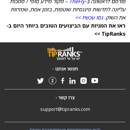
פורסם לראשונה ב-
TheFly
– מקור מידע סופי / סמכות
עליונה לחדשות פיננסיות שוטפות, בזמן אמת, שמזיזות
את השוק.
נסו עכשיו >>
ראו את המניות עם הביצועים הטובים ביותר היום ב-
TipRanks >>
חפשו אותנו -
צרו קשר -
support@tipranks.com
תנאי שימוש
מדיניות פרטיות
הצהרת נגישות