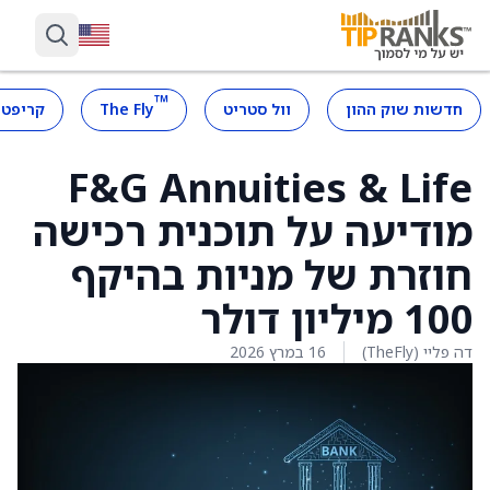
™
חדשות שוק ההון
וול סטריט
The Fly
קריפטו
F&G Annuities & Life
מודיעה על תוכנית רכישה
חוזרת של מניות בהיקף
100 מיליון דולר
דה פליי (TheFly)
16 במרץ 2026