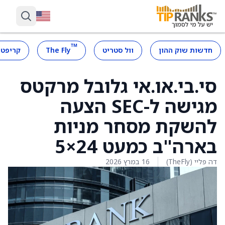
™
חדשות שוק ההון
וול סטריט
The Fly
קריפטו
סי.בי.או.אי גלובל מרקטס
מגישה ל-SEC הצעה
להשקת מסחר מניות
בארה"ב כמעט 24×5
דה פליי (TheFly)
16 במרץ 2026