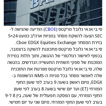
סי.בי.או.אי גלובל מרקטס (
CBOE
) הודיעה שהגישה ל-
SEC הצעה להשקת מסחר במניות ארה"ב כמעט 24×5
בזירת המסחר Cboe EDGX Equities Exchange.
סי.בי.או.אי גלובל מרקטס מתכוננת להשקה בדצמבר,
בכפוף לאישור רגולטורי של ההגשה, ותוך תלות במידת
המוכנות של ספקי תשתית התעשייה הנדרשים. בהגשה
שלה, סי.בי.או.אי גלובל מרקטס מפרטת את התוכנית
שלה לאפשר מסחר בכל מניות ה-NMS הרשומות ב-
EDGX, מיום ראשון בשעה 9 בערב לפי שעון החוף
המזרחי (ET) ועד יום שישי בשעה 8 בערב לפי שעון
החוף המזרחי, עם הפסקה תפעולית של שעה, בין 8 ל-9
בערב לפי שעון החוף המזרחי, מיום שני עד יום חמישי.