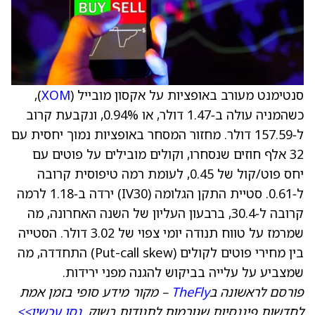
סנטימנט מעורב באופציות על אקסון מובייל (
XOM
),
כשהמניה עולה ב‑1.47 דולר, או 0.94%, ונקבעת קרוב
ל‑157.59 דולר. מחזור המסחר באופציות נמוך יחסית עם
32 אלף חוזים שנסחרו, וקולים מובילים על פוטים עם
יחס פוט/קול של 0.45, לעומת רמה טיפוסית קרובה
ל‑0.61. סטיית התקן הגלומה (IV30) ירדה ב‑1.18 לרמה
קרובה ל‑30.4, ברבעון העליון של השנה האחרונה, מה
שמרמז על טווח תנודה יומי צפוי של 3.02 דולר. הסטייה
בין מחירי פוטים לקולים (Put-call skew) התחדדה, מה
שמצביע על עלייה בביקוש להגנה מפני ירידות.
פורסם לראשונה ב
TheFly
– מקור מידע סופי בזמן אמת
לחדשות פיננסיות שגורמות לתנודות בשוק.
נסו עכשיו>>