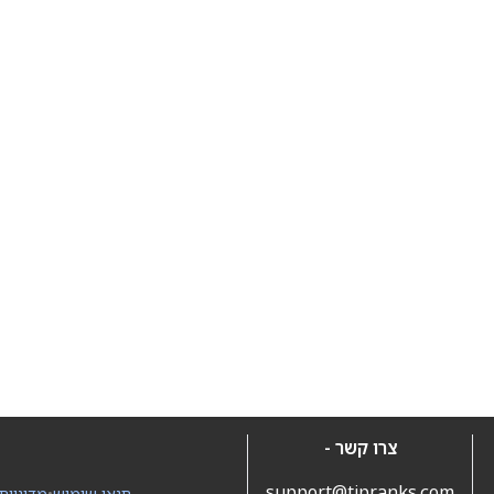
צרו קשר -
support@tipranks.com
תנאי שימוש
•
מדיניות