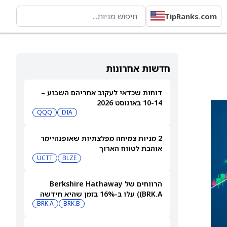
TipRanks.com
חדשות אחרונות
דוחות שכדאי לעקוב אחריהם השבוע –
10-14 באוגוסט 2026
QQQ
DIA
2 מניות צמיחה מפלצתיות שאופנהיימר
אוהבת לטווח הארוך
UCTT
BLZE
הרווחים של Berkshire Hathaway
(BRK.A) עלו ב-16% בזמן שהיא חידשה
BRK.B
רכישות עצמיות בהיקף של 4.5 מיליארד
BRK.A
דולר