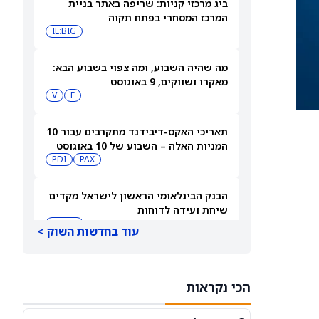
ביג מרכזי קניות: שריפה באתר בניית
המרכז המסחרי בפתח תקוה
IL:BIG
מה שהיה השבוע, ומה צפוי בשבוע הבא:
מאקרו ושווקים, 9 באוגוסט
V
F
תאריכי האקס-דיבידנד מתקרבים עבור 10
המניות האלה – השבוע של 10 באוגוסט
PDI
PAX
2026
הבנק הבינלאומי הראשון לישראל מקדים
שיחת ועידה לדוחות
IL:FIBI
עוד בחדשות השוק >
תצוגה מקדימה של דוחות הרבעון השני
של הימס אנד הרס הלת': סוחרי
הכי נקראות
האופציות נערכים לתנועה של 14.5%
HIMS
במניית HIMS