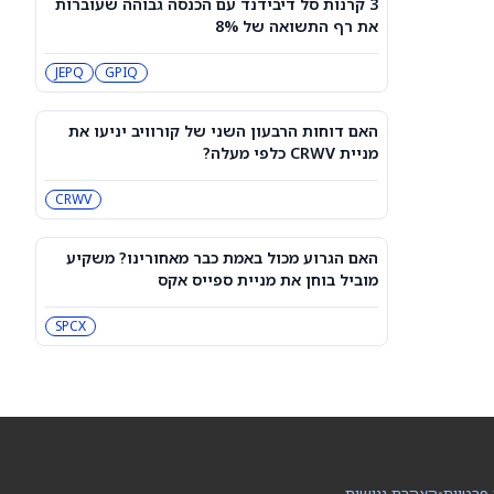
3 קרנות סל דיבידנד עם הכנסה גבוהה שעוברות
תחזית מחיר מניית Rocket Lab Usa —
את רף התשואה של 8%
מה וול סטריט מצפה לקראת הדוח ב-10
באוגוסט
RKLB
JEPQ
GPIQ
3 קרנות סל דיבידנד עם הכנסה גבוהה
שעוברות את רף התשואה של 8%
האם דוחות הרבעון השני של קורוויב יניעו את
JEPQ
GPIQ
מניית CRWV כלפי מעלה?
CRWV
האם דוחות הרבעון השני של קורוויב
יניעו את מניית CRWV כלפי מעלה?
CRWV
האם הגרוע מכול באמת כבר מאחורינו? משקיע
מוביל בוחן את מניית ספייס אקס
האם הגרוע מכול באמת כבר מאחורינו?
משקיע מוביל בוחן את מניית ספייס אקס
SPCX
SPCX
מיקרון או SK hynix: מניית שבבי AI אחת
היא מציאה, והשנייה יקרה מדי
SKHY
MU
 פרטיות
•
הצהרת נגישות