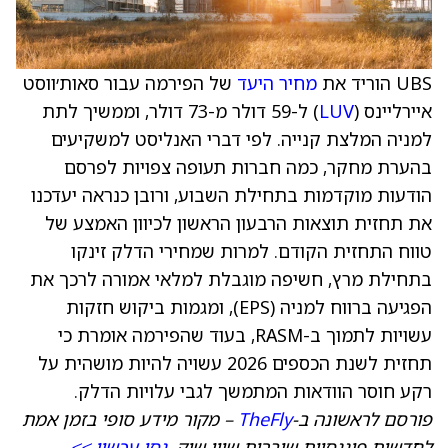
UBS הוריד את
מחיר היעד
של הפירמה עבור סאות׳ווסט
איירליינס (
LUV
) ל-59 דולר מ-73 דולר, וממשיך לתת
למניה המלצת קנייה. לפי דברי האנליסט למשקיעים
בהערת מחקר, כמה חברות תעופה צפויות לפרסם
הודעות מוקדמות בתחילת השבוע, ורובן כנראה יעדכנו
את תחזית תוצאות הרבעון הראשון לכיוון האמצע של
טווח התחזית הקודם. למרות שמחירי הדלק זינקו
בתחילת מרץ, חשיפה מוגבלת למלאי אמורה לרכך את
הפגיעה ברווח למניה (EPS), ומגמות ביקוש חזקות
עשויות לתמוך ב-RASM, בעוד שהפירמה אומרת כי
תחזית לשנת הכספים 2026 עשויה להיות מושהית על
רקע חוסר הוודאות המתמשך לגבי עלויות הדלק.
פורסם לראשונה ב-
TheFly
– מקור מידע סופי בזמן אמת
לחדשות פיננסיות שוברות שווי שוק.
נסו עכשיו >>