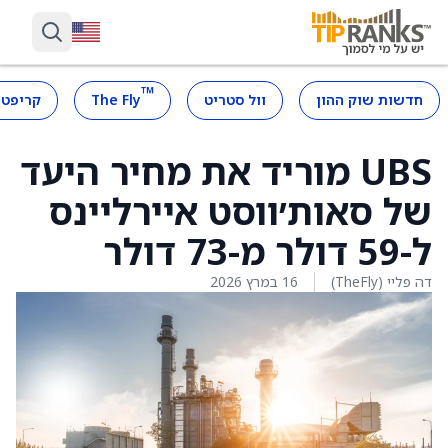
™
חדשות שוק ההון
וול סטריט
The Fly
קריפטו
UBS מוריד את מחיר היעד
של סאות׳ווסט איירליינס
ל-59 דולר מ-73 דולר
דה פליי (TheFly)
16 במרץ 2026